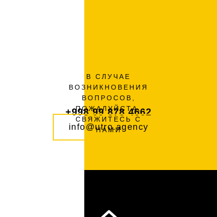
В СЛУЧАЕ
ВОЗНИКНОВЕНИЯ
ВОПРОСОВ,
ПОЖАЛУЙСТА,
+998 99 878 4662
СВЯЖИТЕСЬ С
info@utro.agency
НАМИ