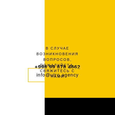
В СЛУЧАЕ
ВОЗНИКНОВЕНИЯ
ВОПРОСОВ,
ПОЖАЛУЙСТА,
+998 99 878 4662
СВЯЖИТЕСЬ С
info@utro.agency
НАМИ